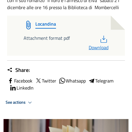
con il suo romanzo “Il libro e l’affresco di Elva” sabato 21
dicembre alle ore 16 presso la Biblioteca di Mombercelli
Locandina
PDF
Attachment format pdf
Download
Share:
Facebook
Twitter
Whatsapp
Telegram
LinkedIn
See actions