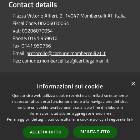
Contact details
Piazza Vittorio Alfieri, 2, 14047 Mombercelli AT, Italia
Fiscal Code:
00206070054
Vat:
00206070054
Phone:
0141 959610
Fax:
0141 959756
Email:
protocollo@comune.mombercelli.at.it
Pec:
comune.mombercelli.at@cert.legalmail.it
×
RSS
Comune convenzionato
Informazioni sui cookie
Accessibility
Astigov
Questo sito web utilizza cookie tecnici e assimilati strettamente
Privacy
necessari al corretto funzionamento e alla navigazione del sito,
Progetto
|
Convenzione
|
Cookie
nonché un cookie tecnico analitico al solo fine di elaborare
Adesioni
Sitemap
informazioni statistiche, aggregate e anonime.
Per maggiori dettagli, può consultare la cookie policy al seguente
link
Dati fiscali e codici
•
Accesso redazione
fatturazione
RIFIUTA TUTTO
ACCETTA TUTTO
Dichiarazione di