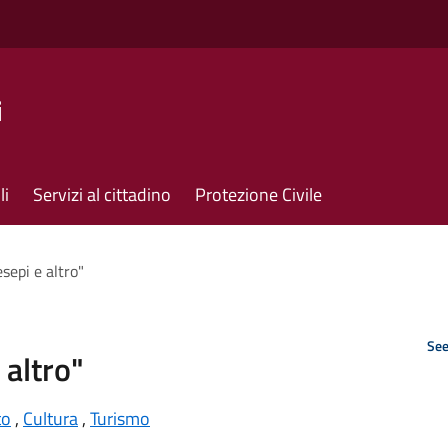
i
li
Servizi al cittadino
Protezione Civile
sepi e altro"
See
 altro"
to
,
Cultura
,
Turismo