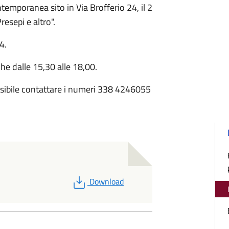
emporanea sito in Via Brofferio 24, il 2
esepi e altro".
4.
he dalle 15,30 alle 18,00.
possibile contattare i numeri 338 4246055
PDF
Download