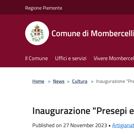
Salta al contenuto principale
Regione Piemonte
Comune di Mombercell
Il Comune
Uffici e servizi
Vivere Mombercel
Home
>
News
>
Cultura
>
Inaugurazione "Pre
Inaugurazione "Presepi e
Published on 27 November 2023 •
Artigiana