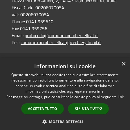
Piazza Vittorio Alfieri, 2, 14047 Mombercelli AT, Italia
Fiscal Code:
00206070054
Vat:
00206070054
Phone:
0141 959610
Fax:
0141 959756
Email:
protocollo@comune.mombercelli.at.it
Pec:
comune.mombercelli.at@cert.legalmail.it
×
RSS
Comune convenzionato
Informazioni sui cookie
Accessibility
Astigov
Questo sito web utilizza cookie tecnici e assimilati strettamente
Privacy
necessari al corretto funzionamento e alla navigazione del sito,
Progetto
|
Convenzione
|
Cookie
nonché un cookie tecnico analitico al solo fine di elaborare
Adesioni
Sitemap
informazioni statistiche, aggregate e anonime.
Per maggiori dettagli, può consultare la cookie policy al seguente
link
Dati fiscali e codici
•
Accesso redazione
fatturazione
RIFIUTA TUTTO
ACCETTA TUTTO
Dichiarazione di
accessibilità
MOSTRA DETTAGLI