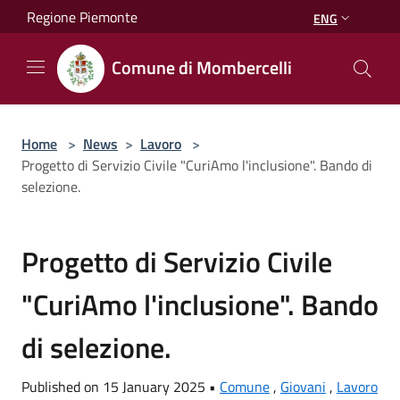
Salta al contenuto principale
Regione Piemonte
ENG
Comune di Mombercelli
Home
>
News
>
Lavoro
>
Progetto di Servizio Civile "CuriAmo l'inclusione". Bando di
selezione.
Progetto di Servizio Civile
"CuriAmo l'inclusione". Bando
di selezione.
Published on 15 January 2025 •
Comune
,
Giovani
,
Lavoro