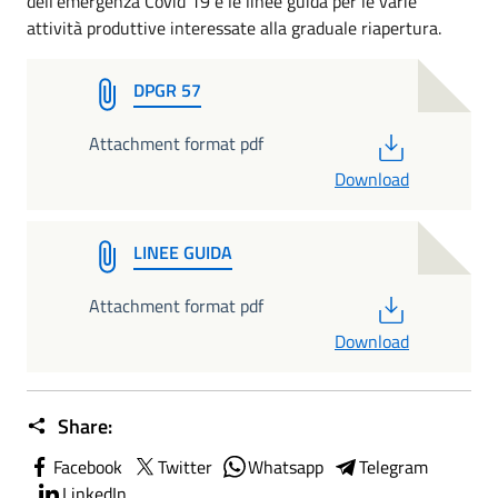
dell'emergenza Covid 19 e le linee guida per le varie
attività produttive interessate alla graduale riapertura.
DPGR 57
PDF
Attachment format pdf
Download
LINEE GUIDA
PDF
Attachment format pdf
Download
Share:
Facebook
Twitter
Whatsapp
Telegram
LinkedIn