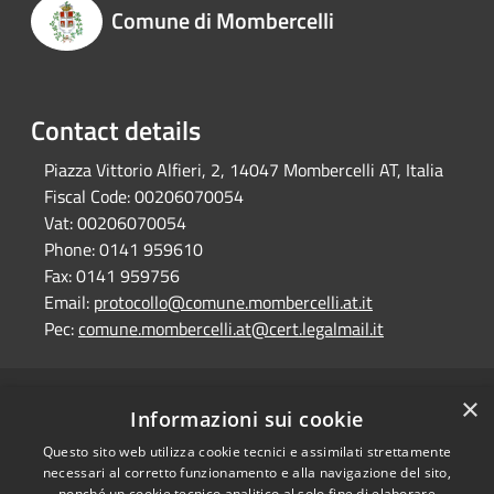
Comune di Mombercelli
Contact details
Piazza Vittorio Alfieri, 2, 14047 Mombercelli AT, Italia
Fiscal Code:
00206070054
Vat:
00206070054
Phone:
0141 959610
Fax:
0141 959756
Email:
protocollo@comune.mombercelli.at.it
Pec:
comune.mombercelli.at@cert.legalmail.it
×
RSS
Comune convenzionato
Informazioni sui cookie
Accessibility
Astigov
Questo sito web utilizza cookie tecnici e assimilati strettamente
Privacy
necessari al corretto funzionamento e alla navigazione del sito,
Progetto
|
Convenzione
|
Cookie
nonché un cookie tecnico analitico al solo fine di elaborare