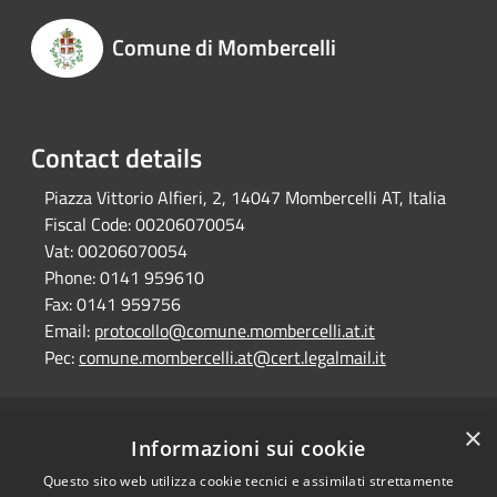
Comune di Mombercelli
Contact details
Piazza Vittorio Alfieri, 2, 14047 Mombercelli AT, Italia
Fiscal Code:
00206070054
Vat:
00206070054
Phone:
0141 959610
Fax:
0141 959756
Email:
protocollo@comune.mombercelli.at.it
Pec:
comune.mombercelli.at@cert.legalmail.it
×
RSS
Comune convenzionato
Informazioni sui cookie
Accessibility
Astigov
Questo sito web utilizza cookie tecnici e assimilati strettamente
Privacy