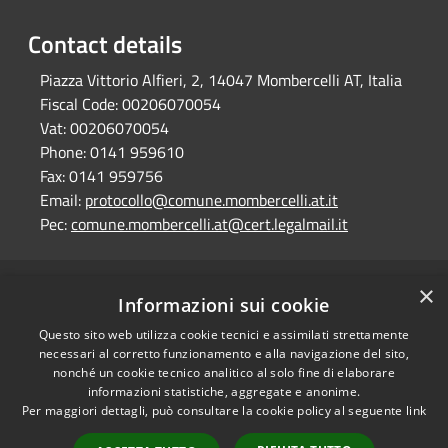
Contact details
Piazza Vittorio Alfieri, 2, 14047 Mombercelli AT, Italia
Fiscal Code:
00206070054
Vat:
00206070054
Phone:
0141 959610
Fax:
0141 959756
Email:
protocollo@comune.mombercelli.at.it
Pec:
comune.mombercelli.at@cert.legalmail.it
×
RSS
Comune convenzionato
Informazioni sui cookie
Accessibility
Astigov
Questo sito web utilizza cookie tecnici e assimilati strettamente
Privacy
necessari al corretto funzionamento e alla navigazione del sito,
Progetto
|
Convenzione
|
Cookie
nonché un cookie tecnico analitico al solo fine di elaborare
Adesioni
Sitemap
informazioni statistiche, aggregate e anonime.
Per maggiori dettagli, può consultare la cookie policy al seguente
link
Dati fiscali e codici
•
Accesso redazione
fatturazione