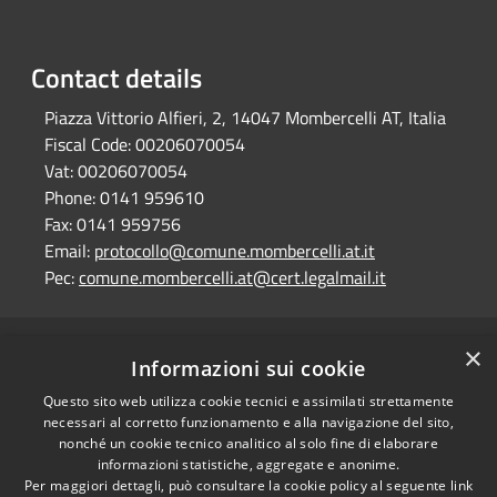
Contact details
Piazza Vittorio Alfieri, 2, 14047 Mombercelli AT, Italia
Fiscal Code:
00206070054
Vat:
00206070054
Phone:
0141 959610
Fax:
0141 959756
Email:
protocollo@comune.mombercelli.at.it
Pec:
comune.mombercelli.at@cert.legalmail.it
×
RSS
Comune convenzionato
Informazioni sui cookie
Accessibility
Astigov
Questo sito web utilizza cookie tecnici e assimilati strettamente
Privacy
necessari al corretto funzionamento e alla navigazione del sito,
Progetto
|
Convenzione
|
Cookie
nonché un cookie tecnico analitico al solo fine di elaborare
Adesioni
Sitemap
informazioni statistiche, aggregate e anonime.
Per maggiori dettagli, può consultare la cookie policy al seguente
link
Dati fiscali e codici