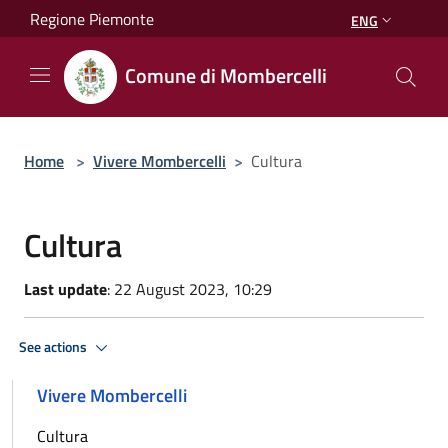
Salta al contenuto principale
Regione Piemonte
ENG
Comune di Mombercelli
Home
>
Vivere Mombercelli
>
Cultura
Cultura
Last update
: 22 August 2023, 10:29
See actions
Vivere Mombercelli
Cultura