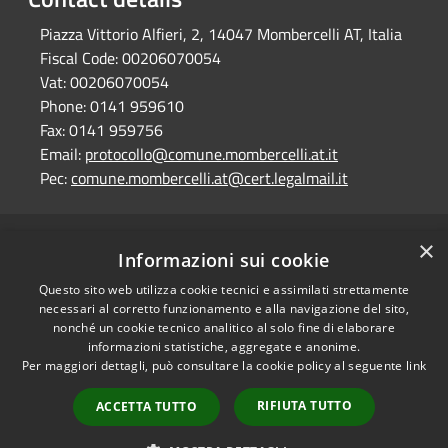
Piazza Vittorio Alfieri, 2, 14047 Mombercelli AT, Italia
Fiscal Code:
00206070054
Vat:
00206070054
Phone:
0141 959610
Fax:
0141 959756
Email:
protocollo@comune.mombercelli.at.it
Pec:
comune.mombercelli.at@cert.legalmail.it
×
RSS
Comune convenzionato
Informazioni sui cookie
Accessibility
Astigov
Questo sito web utilizza cookie tecnici e assimilati strettamente
Privacy
necessari al corretto funzionamento e alla navigazione del sito,
Progetto
|
Convenzione
|
Cookie
nonché un cookie tecnico analitico al solo fine di elaborare
Adesioni
Sitemap
informazioni statistiche, aggregate e anonime.
Per maggiori dettagli, può consultare la cookie policy al seguente
link
Dati fiscali e codici
•
Accesso redazione
fatturazione
RIFIUTA TUTTO
ACCETTA TUTTO
Dichiarazione di
accessibilità