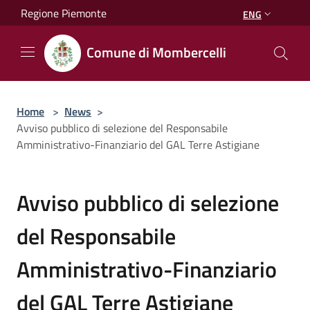
Salta al contenuto principale
Regione Piemonte
ENG
Comune di Mombercelli
Home
>
News
>
Avviso pubblico di selezione del Responsabile
Amministrativo-Finanziario del GAL Terre Astigiane
Avviso pubblico di selezione
del Responsabile
Amministrativo-Finanziario
del GAL Terre Astigiane