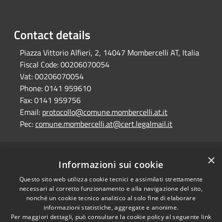
Contact details
Piazza Vittorio Alfieri, 2, 14047 Mombercelli AT, Italia
Fiscal Code:
00206070054
Vat:
00206070054
Phone:
0141 959610
Fax:
0141 959756
Email:
protocollo@comune.mombercelli.at.it
Pec:
comune.mombercelli.at@cert.legalmail.it
×
RSS
Comune convenzionato
Informazioni sui cookie
Accessibility
Astigov
Questo sito web utilizza cookie tecnici e assimilati strettamente
Privacy
necessari al corretto funzionamento e alla navigazione del sito,
Progetto
|
Convenzione
|
Cookie
nonché un cookie tecnico analitico al solo fine di elaborare
Adesioni
Sitemap
informazioni statistiche, aggregate e anonime.
Per maggiori dettagli, può consultare la cookie policy al seguente
link
Dati fiscali e codici