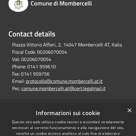
Comune di Mombercelli
Contact details
Piazza Vittorio Alfieri, 2, 14047 Mombercelli AT, Italia
Fiscal Code:
00206070054
Vat:
00206070054
Phone:
0141 959610
Fax:
0141 959756
Email:
protocollo@comune.mombercelli.at.it
Pec:
comune.mombercelli.at@cert.legalmail.it
×
RSS
Comune convenzionato
Informazioni sui cookie
Accessibility
Astigov
Questo sito web utilizza cookie tecnici e assimilati strettamente
Privacy
necessari al corretto funzionamento e alla navigazione del sito,
Progetto
|
Convenzione
|
Cookie
nonché un cookie tecnico analitico al solo fine di elaborare