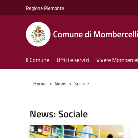
Salta al contenuto principale
Regione Piemonte
Comune di Mombercell
Il Comune
Uffici e servizi
Vivere Mombercel
Home
>
News
>
Sociale
News: Sociale