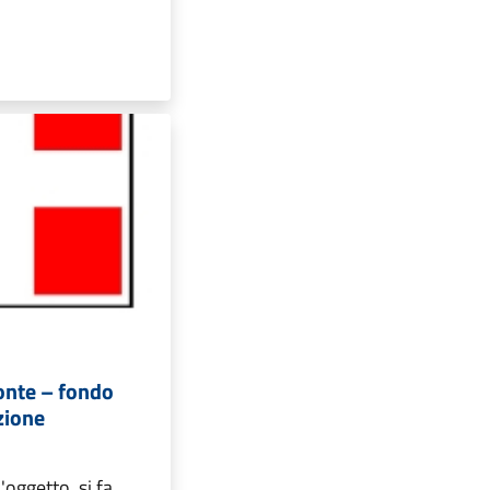
onte – fondo
zione
l'oggetto, si fa