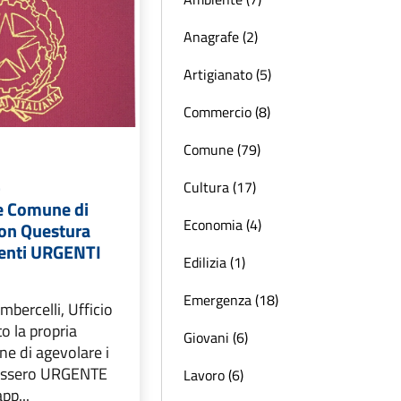
Anagrafe (2)
Artigianato (5)
Commercio (8)
Comune (79)
-
Cultura (17)
e Comune di
Economia (4)
on Questura
enti URGENTI
Edilizia (1)
Emergenza (18)
bercelli, Ufficio
o la propria
Giovani (6)
ine di agevolare i
vessero URGENTE
Lavoro (6)
pp...