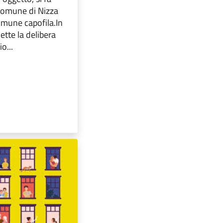
 Comune di Nizza
mune capofila.In
ette la delibera
o...