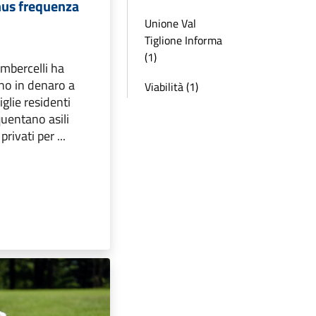
us frequenza
Unione Val
Tiglione Informa
(1)
mbercelli ha
no in denaro a
Viabilità (1)
glie residenti
quentano asili
rivati per ...