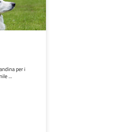
candina per i
ile ...